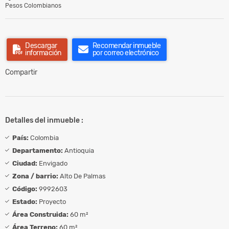
Pesos Colombianos
Descargar
Recomendar inmueble
información
por correo electrónico
Compartir
Detalles del inmueble :
País:
Colombia
Departamento:
Antioquia
Ciudad:
Envigado
Zona / barrio:
Alto De Palmas
Código:
9992603
Estado:
Proyecto
Área Construida:
60 m²
Área Terreno:
60 m²