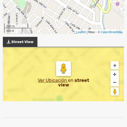
200 m
500 ft
Leaflet
| Wasi - ©
OpenStreetMap
Street View
Ver Ubicación
en
street
view