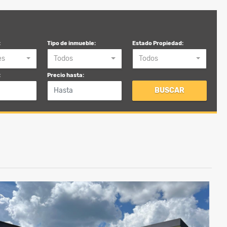
:
Tipo de inmueble:
Estado Propiedad:
es
Todos
Todos
:
Precio hasta:
BUSCAR