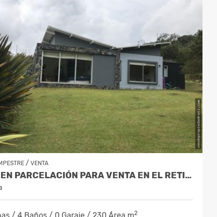
/
MPESTRE
VENTA
CASA EN PARCELACIÓN PARA VENTA EN EL RETIRO - RURAL
a
2
as / 4 Baños / 0 Garaje / 230 Área m