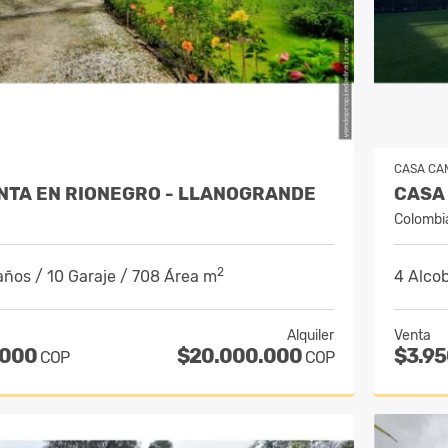
CASA CA
ENTA EN RIONEGRO - LLANOGRANDE
Colombi
2
años / 10 Garaje / 708 Área m
4 Alcob
Alquiler
Venta
.000
$20.000.000
$3.9
COP
COP