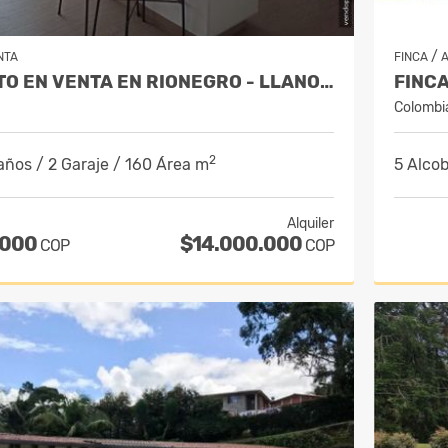
/
NTA
FINCA
A
APARTAMENTO EN VENTA EN RIONEGRO - LLANOGRANDE
Colombi
2
años / 2 Garaje / 160 Área m
5 Alcob
Alquiler
.000
$14.000.000
COP
COP