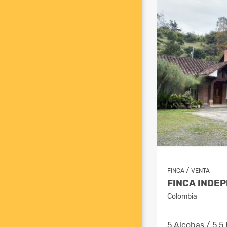
/
FINCA
VENTA
Colombia
5 Alcobas / 5.5