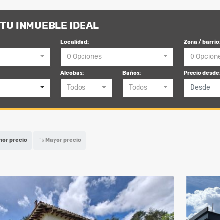
TU INMUEBLE IDEAL
Localidad:
Zona / barrio
0 Opciones
0 Opcion
Alcobas:
Baños:
Precio desde
Todos
Todos
or precio
Mayor precio