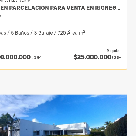
/
MPESTRE
VENTA
CASA EN PARCELACIÓN PARA VENTA EN RIONEGRO - EL TABLAZO
a
2
as / 5 Baños / 3 Garaje / 720 Área m
Alquiler
00.000.000
$25.000.000
COP
COP