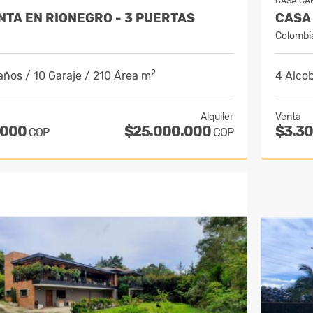
CASA CA
NTA EN RIONEGRO - 3 PUERTAS
Colombi
2
años / 10 Garaje / 210 Área m
4 Alcob
Alquiler
Venta
.000
$25.000.000
$3.3
COP
COP