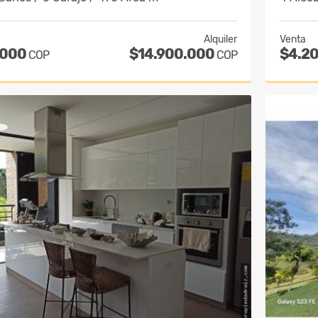
Alquiler
Venta
.000
$14.900.000
$4.2
COP
COP