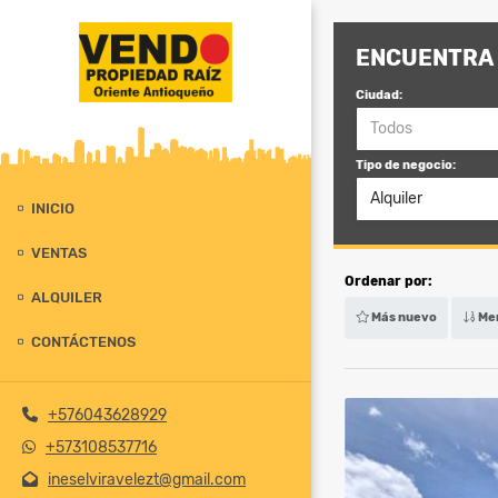
ENCUENTRA 
Ciudad:
Todos
Tipo de negocio:
Alquiler
INICIO
VENTAS
Ordenar por:
ALQUILER
Más nuevo
Men
CONTÁCTENOS
+576043628929
+573108537716
ineselviravelezt@gmail.com