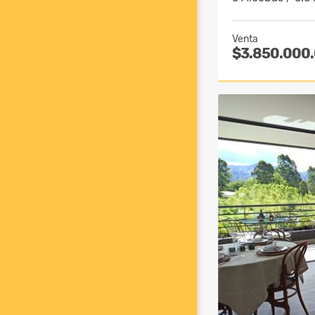
Venta
$3.850.000