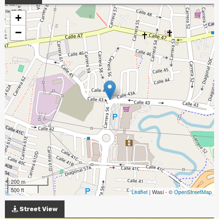
+
−
200 m
500 ft
Leaflet
| Wasi - ©
OpenStreetMap
Street View