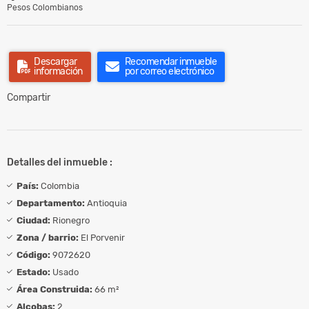
Pesos Colombianos
Descargar
Recomendar inmueble
información
por correo electrónico
Compartir
Detalles del inmueble :
País:
Colombia
Departamento:
Antioquia
Ciudad:
Rionegro
Zona / barrio:
El Porvenir
Código:
9072620
Estado:
Usado
Área Construida:
66 m²
Alcobas:
2