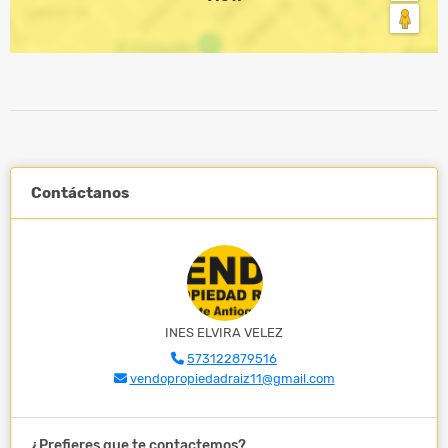
Contáctanos
INES ELVIRA VELEZ
573122879516
vendopropiedadraiz11@gmail.com
¿Prefieres que te contactemos?