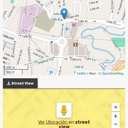
200 m
500 ft
Leaflet
| Wasi - ©
OpenStreetMap
Street View
Ver Ubicación
en
street
view