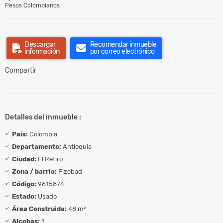
Pesos Colombianos
Descargar
Recomendar inmueble
información
por correo electrónico
Compartir
Detalles del inmueble :
País:
Colombia
Departamento:
Antioquia
Ciudad:
El Retiro
Zona / barrio:
Fizebad
Código:
9615874
Estado:
Usado
Área Construida:
48 m²
Alcobas:
1