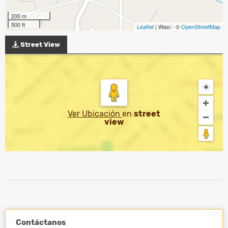
200 m
500 ft
Leaflet
| Wasi - ©
OpenStreetMap
Street View
Ver Ubicación
en
street
view
Contáctanos