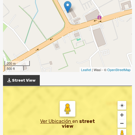
200 m
500 ft
Leaflet
| Wasi - ©
OpenStreetMap
Street View
Ver Ubicación
en
street
view