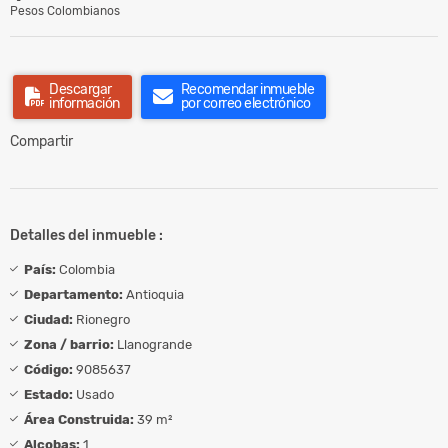
Pesos Colombianos
Descargar
Recomendar inmueble
información
por correo electrónico
Compartir
Detalles del inmueble :
País:
Colombia
Departamento:
Antioquia
Ciudad:
Rionegro
Zona / barrio:
Llanogrande
Código:
9085637
Estado:
Usado
Área Construida:
39 m²
Alcobas:
1