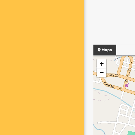
Mapa
+
−