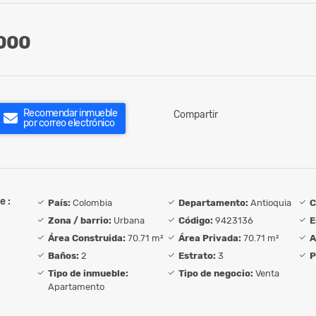
000
Recomendar inmueble
Compartir
por correo electrónico
e :
País:
Colombia
Departamento:
Antioquia
C
Zona / barrio:
Urbana
Código:
9423136
E
Área Construida:
70.71 m²
Área Privada:
70.71 m²
A
Baños:
2
Estrato:
3
P
Tipo de inmueble:
Tipo de negocio:
Venta
Apartamento