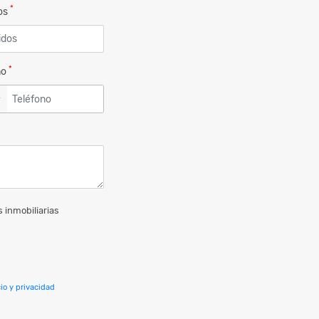
*
dos
*
no
▼
 inmobiliarias
io y privacidad