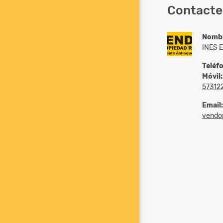
Contacte
Nomb
INES 
Teléf
Móvil:
57312
Email:
vendopr