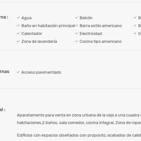
na :
Agua
Balcón
B
Baño en habitación principal
Barra estilo americano
B
Calentador
Electricidad
G
Zona de lavandería
Cocina tipo americano
ernas
Acceso pavimentado
l :
Aparatamento para venta en zona urbana de la ceja a una cuadra 
habitaciones,2 baños, sala comedor, cocina integral, Zona de rop
Edificios con espacios diseñados con proposito, acabados de cali