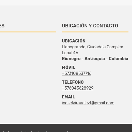
ES
UBICACIÓN Y CONTACTO
UBICACIÓN
Llanogrande, Ciudadela Complex
Local 46
Rionegro - Antioquia - Colombia
MÓVIL
+573108537716
TELÉFONO
+576043628929
EMAIL
ineselviravelezt@gmail.com