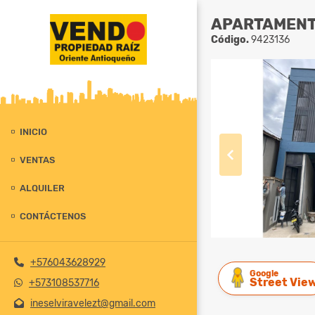
APARTAMENT
Código.
9423136
INICIO
VENTAS
ALQUILER
CONTÁCTENOS
+576043628929
Google
Street Vie
+573108537716
ineselviravelezt@gmail.com