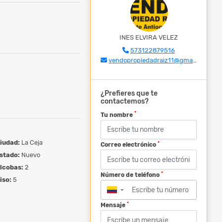
INES ELVIRA VELEZ
573122879516
vendopropiedadraiz11@gmail.com
¿Prefieres que te
contactemos?
*
Tu nombre
iudad:
La Ceja
*
Correo electrónico
stado:
Nuevo
lcobas:
2
*
Número de teléfono
iso:
5
▼
*
Mensaje