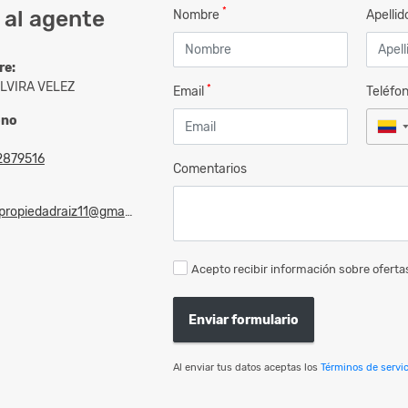
*
 al agente
Nombre
Apelli
re:
ELVIRA VELEZ
*
Email
Teléfo
ono
2879516
Comentarios
opiedadraiz11@gmail.com
Acepto recibir información sobre ofertas
Enviar formulario
Al enviar tus datos aceptas los
Términos de servic