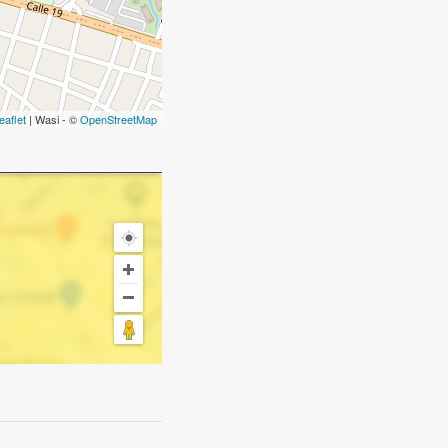
eaflet
| Wasi - ©
OpenStreetMap