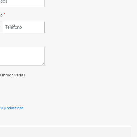
*
no
▼
 inmobiliarias
io y privacidad