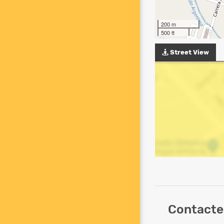
200 m
500 ft
Street View
Contacte