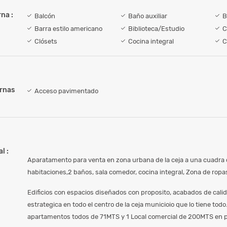
na :
Balcón
Baño auxiliar
B
Barra estilo americano
Biblioteca/Estudio
C
Clósets
Cocina integral
C
ernas
Acceso pavimentado
l :
Aparatamento para venta en zona urbana de la ceja a una cuadra 
habitaciones,2 baños, sala comedor, cocina integral, Zona de rop
Edificios con espacios diseñados con proposito, acabados de cali
estrategica en todo el centro de la ceja municioio que lo tiene tod
apartamentos todos de 71MTS y 1 Local comercial de 200MTS en p