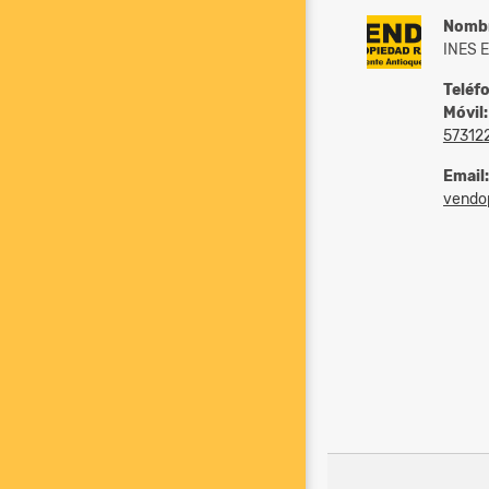
Nomb
INES 
Teléf
Móvil:
57312
Email:
vendopr