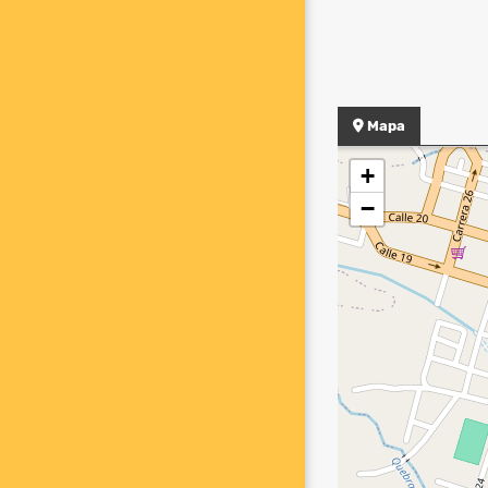
Mapa
+
−