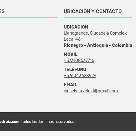
ES
UBICACIÓN Y CONTACTO
UBICACIÓN
Llanogrande, Ciudadela Complex
Local 46
Rionegro - Antioquia - Colombia
MÓVIL
+573108537716
TELÉFONO
+576043628929
EMAIL
ineselviravelezt@gmail.com
adraiz.com
, todos los derechos reservados.