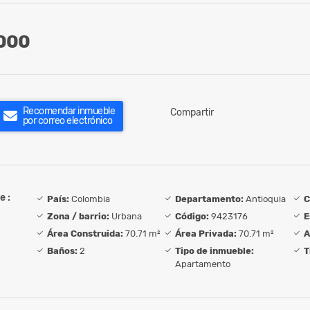
000
Recomendar inmueble
Compartir
por correo electrónico
e :
País:
Colombia
Departamento:
Antioquia
C
Zona / barrio:
Urbana
Código:
9423176
E
Área Construida:
70.71 m²
Área Privada:
70.71 m²
A
Baños:
2
Tipo de inmueble:
T
Apartamento