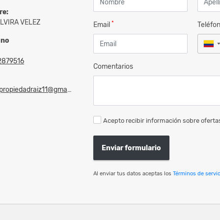
re:
ELVIRA VELEZ
*
Email
Teléfo
ono
2879516
Comentarios
opiedadraiz11@gmail.com
Acepto recibir información sobre ofertas
Enviar formulario
Al enviar tus datos aceptas los
Términos de servic