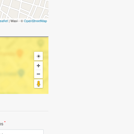
eaflet
| Wasi - ©
OpenStreetMap
*
dos