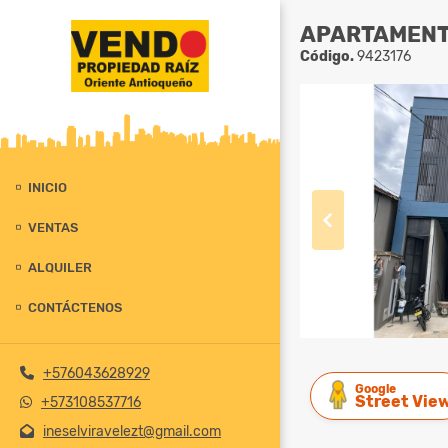
APARTAMENTO
Código.
9423176
INICIO
VENTAS
ALQUILER
CONTÁCTENOS
+576043628929
Google
Street Vie
+573108537716
ineselviravelezt@gmail.com