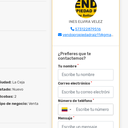
INES ELVIRA VELEZ
573122879516
vendopropiedadraiz11@gmail.com
¿Prefieres que te
contactemos?
*
Tu nombre
iudad:
La Ceja
*
Correo electrónico
stado:
Nuevo
lcobas:
2
*
Número de teléfono
ipo de negocio:
Venta
▼
*
Mensaje