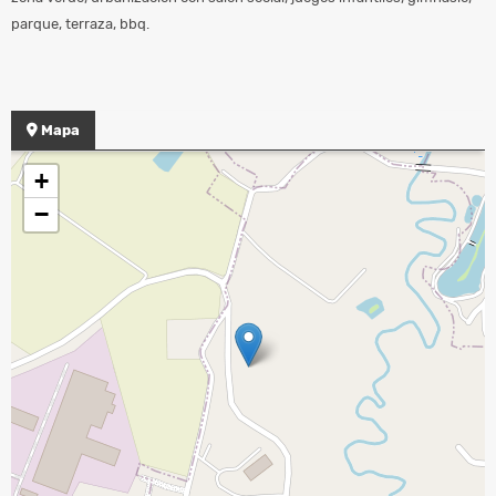
parque, terraza, bbq.
Mapa
+
−