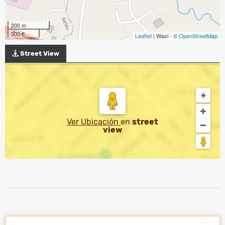
200 m
500 ft
Leaflet
| Wasi - ©
OpenStreetMap
Street View
Ver Ubicación
en
street
view