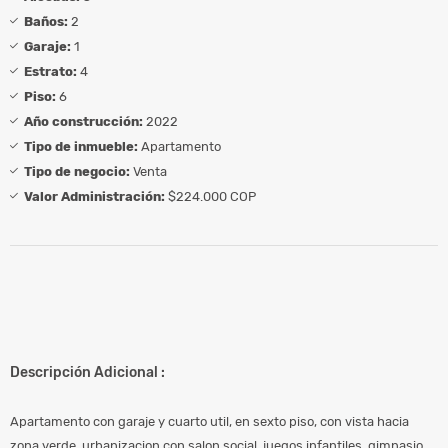
Baños:
2
Garaje:
1
Estrato:
4
Piso:
6
Año construcción:
2022
Tipo de inmueble:
Apartamento
Tipo de negocio:
Venta
Valor Administración:
$224.000 COP
Descripción Adicional :
Apartamento con garaje y cuarto util, en sexto piso, con vista hacia
zona verde, urbanizacion con salon social, juegos infantiles, gimnasio,