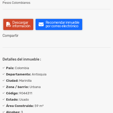
Pesos Colombianos
Descargar
Recomendar inmueble
información
por correo electrónico
Compartir
Detalles del inmueble :
País:
Colombia
Departamento:
Antioquia
Ciudad:
Marinilla
Zona / barrio:
Urbana
Código:
9044311
Estado:
Usado
Área Construida:
59 m²
Alcobas:
3