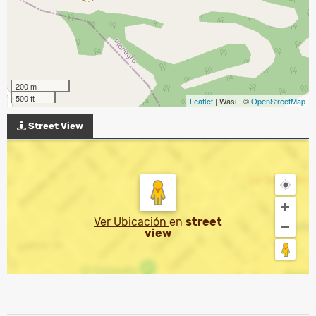
200 m
500 ft
Leaflet
| Wasi - ©
OpenStreetMap
Street View
Ver Ubicación
en
street
view