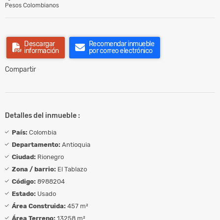
Pesos Colombianos
Descargar
Recomendar inmueble
información
por correo electrónico
Compartir
Detalles del inmueble :
País:
Colombia
Departamento:
Antioquia
Ciudad:
Rionegro
Zona / barrio:
El Tablazo
Código:
8988204
Estado:
Usado
Área Construida:
457 m²
Área Terreno:
13258 m²