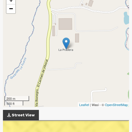
−
200 m
500 ft
Leaflet
| Wasi - ©
OpenStreetMap
Street View