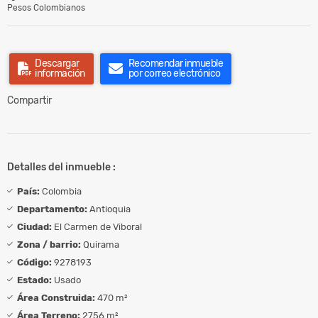
Pesos Colombianos
Descargar
Recomendar inmueble
información
por correo electrónico
Compartir
Detalles del inmueble :
País:
Colombia
Departamento:
Antioquia
Ciudad:
El Carmen de Viboral
Zona / barrio:
Quirama
Código:
9278193
Estado:
Usado
Área Construida:
470 m²
Área Terreno:
2756 m²