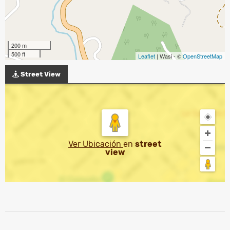
200 m
500 ft
Leaflet
| Wasi - ©
OpenStreetMap
Street View
Ver Ubicación
en
street
view