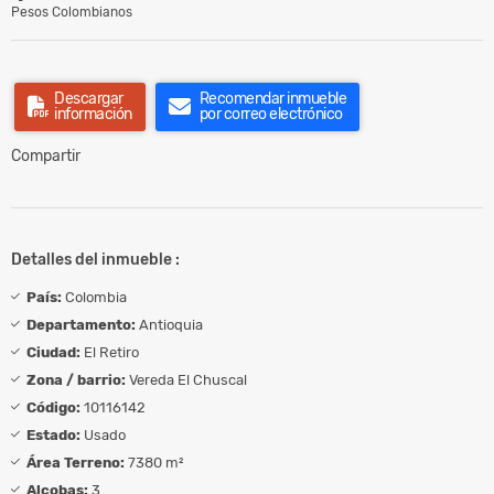
Pesos Colombianos
Descargar
Recomendar inmueble
información
por correo electrónico
Compartir
Detalles del inmueble :
País:
Colombia
Departamento:
Antioquia
Ciudad:
El Retiro
Zona / barrio:
Vereda El Chuscal
Código:
10116142
Estado:
Usado
Área Terreno:
7380 m²
Alcobas:
3