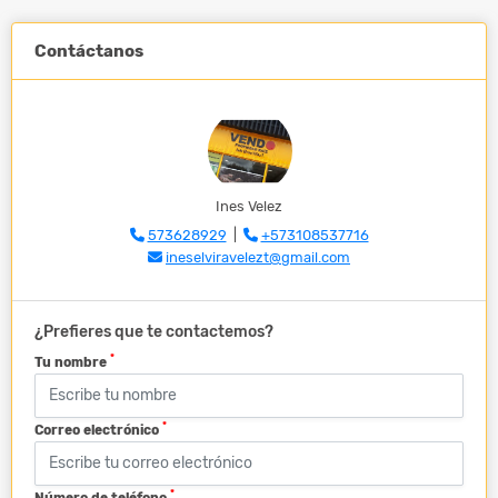
Contáctanos
Ines Velez
573628929
|
+573108537716
ineselviravelezt@gmail.com
¿Prefieres que te contactemos?
*
Tu nombre
*
Correo electrónico
*
Número de teléfono