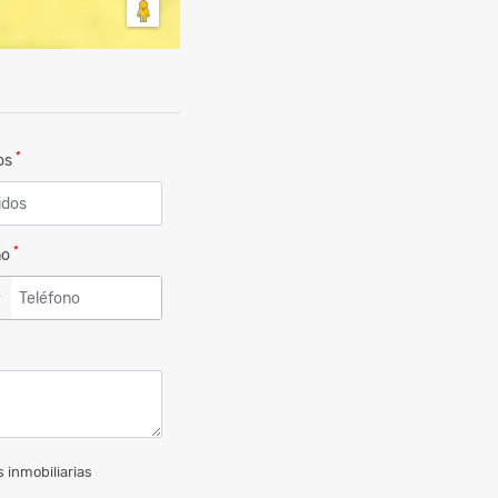
*
dos
*
no
▼
 inmobiliarias