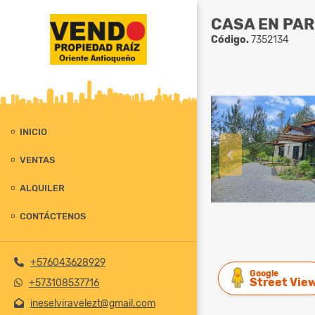
CASA EN PAR
Código.
7352134
INICIO
VENTAS
ALQUILER
CONTÁCTENOS
+576043628929
Google
Street Vie
+573108537716
ineselviravelezt@gmail.com