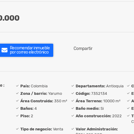
0.000
Recomendar inmueble
Compartir
por correo electrónico
e :
País:
Colombia
Departamento:
Antioquia
C
Zona / barrio:
Yarumo
Código:
7352134
E
Área Construida:
350 m²
Área Terreno:
10000 m²
A
Baños:
4
Baño medio:
Si
E
Piso:
2
Año construcción:
2022
T
C
Tipo de negocio:
Venta
Valor Administración: