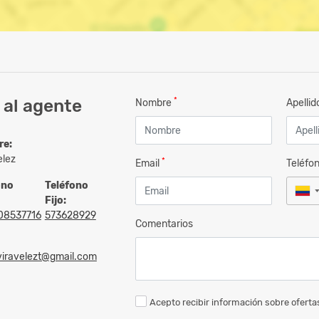
*
 al agente
Nombre
Apelli
re:
elez
*
Email
Teléfo
ono
Teléfono
Fijo:
08537716
573628929
Comentarios
viravelezt@gmail.com
Acepto recibir información sobre ofertas