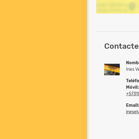
Contacte
Nomb
Ines V
Teléf
Móvil:
+5731
Email:
inesel