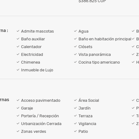
$386.825 COP
na :
Admite mascotas
Agua
B
Baño auxiliar
Baño en habitación principal
B
Calentador
Clósets
C
Electricidad
Vista panorámica
Z
Chimenea
Cocina tipo americano
H
Inmueble de Lujo
ernas
Acceso pavimentado
Área Social
C
Garaje
Jardín
P
Portería / Recepción
Terraza
T
Urbanización Cerrada
Vigilancia
Z
Zonas verdes
Patio