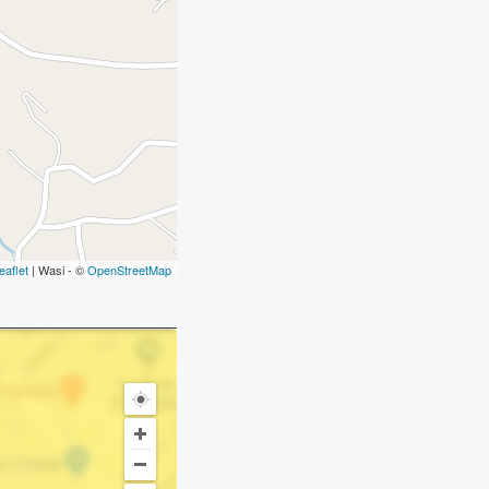
eaflet
| Wasi - ©
OpenStreetMap