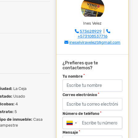
Ines Velez
573628929
|
+573108537716
ineselviravelezt@gmail.com
¿Prefieres que te
contactemos?
*
Tu nombre
iudad:
La Ceja
*
Correo electrónico
stado:
Usado
lcobas:
4
strato:
5
*
Número de teléfono
ipo de inmueble:
Casa
▼
ampestre
*
Mensaje