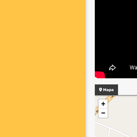
Mapa
+
−