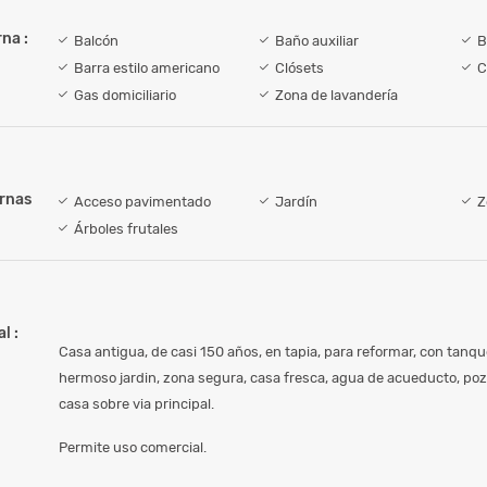
na :
Balcón
Baño auxiliar
B
Barra estilo americano
Clósets
C
Gas domiciliario
Zona de lavandería
ernas
Acceso pavimentado
Jardín
Z
Árboles frutales
l :
Casa antigua, de casi 150 años, en tapia, para reformar, con tanq
hermoso jardin, zona segura, casa fresca, agua de acueducto, pozo
casa sobre via principal.
Permite uso comercial.