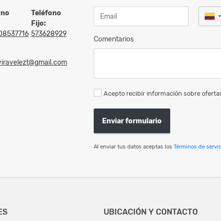
ono
Teléfono
Fijo:
08537716
573628929
Comentarios
viravelezt@gmail.com
Acepto recibir información sobre ofertas
Enviar formulario
Al enviar tus datos aceptas los
Términos de servic
ES
UBICACIÓN Y CONTACTO