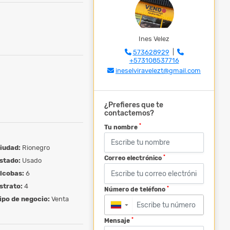
Ines Velez
573628929
|
+573108537716
ineselviravelezt@gmail.com
¿Prefieres que te
contactemos?
*
Tu nombre
iudad:
Rionegro
*
Correo electrónico
stado:
Usado
lcobas:
6
strato:
4
*
Número de teléfono
ipo de negocio:
Venta
▼
*
Mensaje