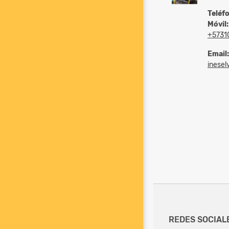
Teléf
Móvil:
+5731
Email:
inesel
REDES SOCIAL