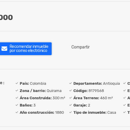
000
Recomendar inmueble
Compartir
por correo electrónico
e :
País:
Colombia
Departamento:
Antioquia
C
Zona / barrio:
Quirama
Código:
8179568
E
Área Construida:
300 m²
Área Terreno:
460 m²
A
Baños:
3
Garaje:
2
E
Año construcción:
1880
Tipo de inmueble:
Casa
T