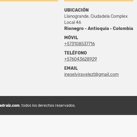
UBICACIÓN
Llanogrande, Ciudadela Complex
Local 46
Rionegro - Antioquia - Colombia
MÓVIL
+573108537716
TELÉFONO
+576043628929
EMAIL
ineselviravelezt@gmail.com
adraiz.com
, todos los derechos reservados.