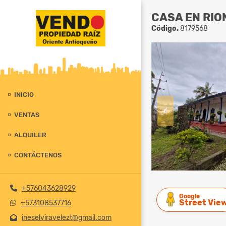
CASA EN RIO
Código.
8179568
INICIO
VENTAS
ALQUILER
CONTÁCTENOS
+576043628929
Google
Street Vie
+573108537716
ineselviravelezt@gmail.com