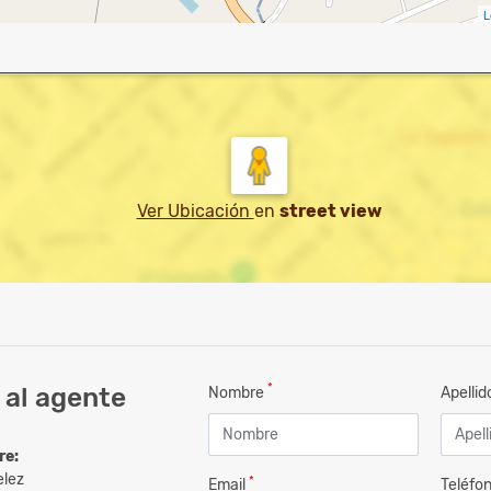
L
Ver Ubicación
en
street view
*
 al agente
Nombre
Apelli
re:
elez
*
Email
Teléfo