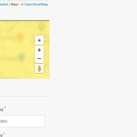
eaflet
| Wasi - ©
OpenStreetMap
*
dos
*
no