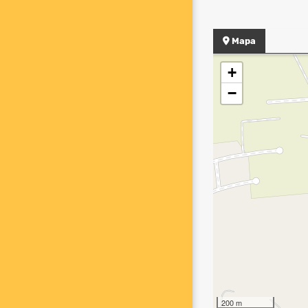
Mapa
+
−
200 m