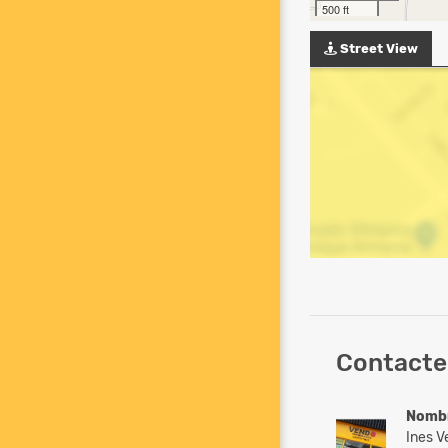
500 ft
Street View
Contacte
Nomb
Ines V