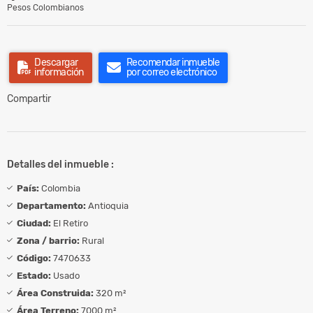
Pesos Colombianos
Descargar
Recomendar inmueble
información
por correo electrónico
Compartir
Detalles del inmueble :
País:
Colombia
Departamento:
Antioquia
Ciudad:
El Retiro
Zona / barrio:
Rural
Código:
7470633
Estado:
Usado
Área Construida:
320 m²
Área Terreno:
7000 m²