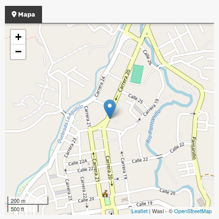
Mapa
+
−
200 m
500 ft
Leaflet
| Wasi - ©
OpenStreetMap