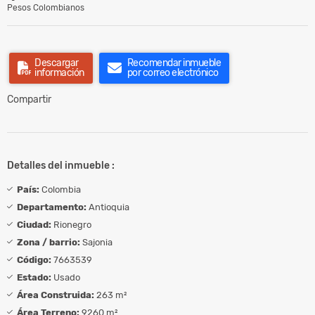
Pesos Colombianos
Descargar
Recomendar inmueble
información
por correo electrónico
Compartir
Detalles del inmueble :
País:
Colombia
Departamento:
Antioquia
Ciudad:
Rionegro
Zona / barrio:
Sajonia
Código:
7663539
Estado:
Usado
Área Construida:
263 m²
Área Terreno:
9260 m²