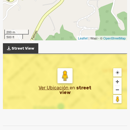
200 m
500 ft
Leaflet
| Wasi - ©
OpenStreetMap
Street View
Ver Ubicación
en
street
view