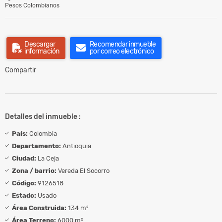
Pesos Colombianos
Descargar
Recomendar inmueble
información
por correo electrónico
Compartir
Detalles del inmueble :
País:
Colombia
Departamento:
Antioquia
Ciudad:
La Ceja
Zona / barrio:
Vereda El Socorro
Código:
9126518
Estado:
Usado
Área Construida:
134 m²
Área Terreno:
6000 m²