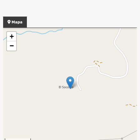
Mapa
+
−