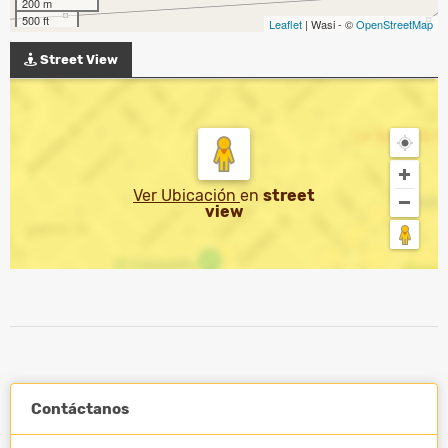
200 m
500 ft
Leaflet
| Wasi - ©
OpenStreetMap
Street View
Ver Ubicación
en
street
view
Contáctanos