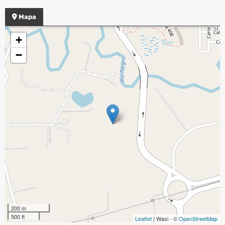
Mapa
+
−
200 m
500 ft
Leaflet
| Wasi - ©
OpenStreetMap