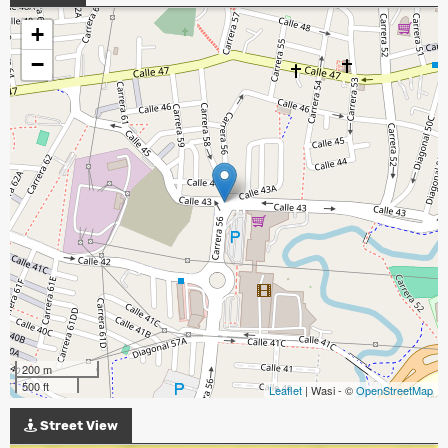
+
−
200 m
500 ft
Leaflet
| Wasi - ©
OpenStreetMap
Street View