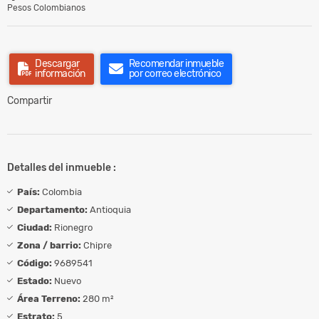
Pesos Colombianos
Descargar
Recomendar inmueble
información
por correo electrónico
Compartir
Detalles del inmueble :
País:
Colombia
Departamento:
Antioquia
Ciudad:
Rionegro
Zona / barrio:
Chipre
Código:
9689541
Estado:
Nuevo
Área Terreno:
280 m²
Estrato:
5