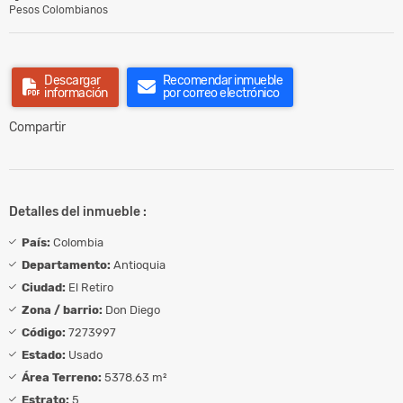
Pesos Colombianos
Descargar
Recomendar inmueble
información
por correo electrónico
Compartir
Detalles del inmueble :
País:
Colombia
Departamento:
Antioquia
Ciudad:
El Retiro
Zona / barrio:
Don Diego
Código:
7273997
Estado:
Usado
Área Terreno:
5378.63 m²
Estrato:
5