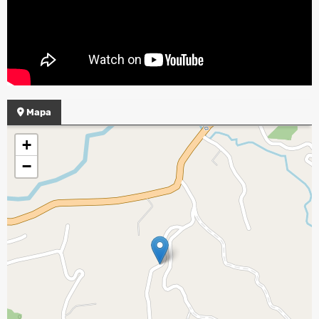
Mapa
+
−