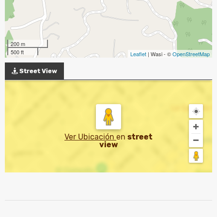
200 m
500 ft
Leaflet
| Wasi - ©
OpenStreetMap
Street View
Ver Ubicación
en
street
view