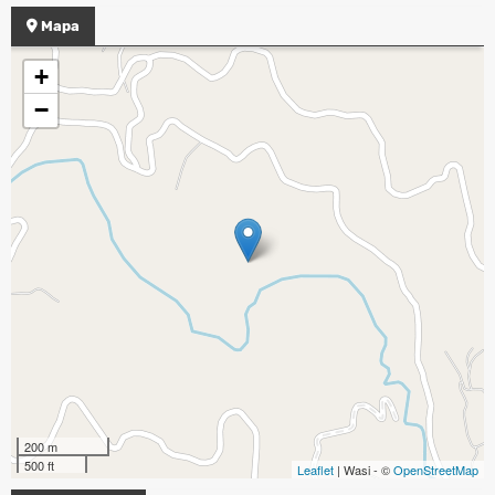
Mapa
+
−
200 m
500 ft
Leaflet
| Wasi - ©
OpenStreetMap