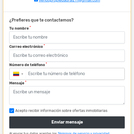
vendopropiedadraiz11@gmail.com
¿Prefieres que te contactemos?
*
Tu nombre
*
Correo electrónico
*
Número de teléfono
▼
*
Mensaje
Acepto recibir información sobre ofertas inmobiliarias
Enviar mensaje
Al enviar tus datos aceptas los
Términos de servicio y privacidad