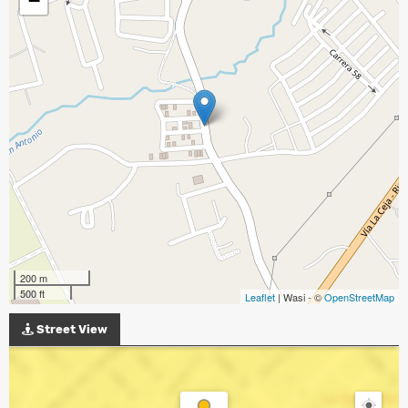
−
200 m
500 ft
Leaflet
| Wasi - ©
OpenStreetMap
Street View