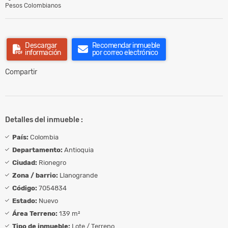
Pesos Colombianos
Descargar
Recomendar inmueble
información
por correo electrónico
Compartir
Detalles del inmueble :
País:
Colombia
Departamento:
Antioquia
Ciudad:
Rionegro
Zona / barrio:
Llanogrande
Código:
7054834
Estado:
Nuevo
Área Terreno:
139 m²
Tipo de inmueble:
Lote / Terreno