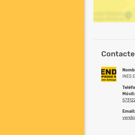
Contacte
Nomb
INES 
Teléf
Móvil:
57312
Email:
vendopr