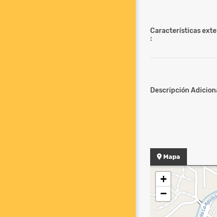
Características ext
:
Descripción Adiciona
Mapa
+
−