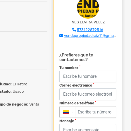
INES ELVIRA VELEZ
573122879516
vendopropiedadraiz11@gmail.com
¿Prefieres que te
contactemos?
*
Tu nombre
iudad:
El Retiro
*
Correo electrónico
stado:
Usado
*
Número de teléfono
ipo de negocio:
Venta
▼
*
Mensaje