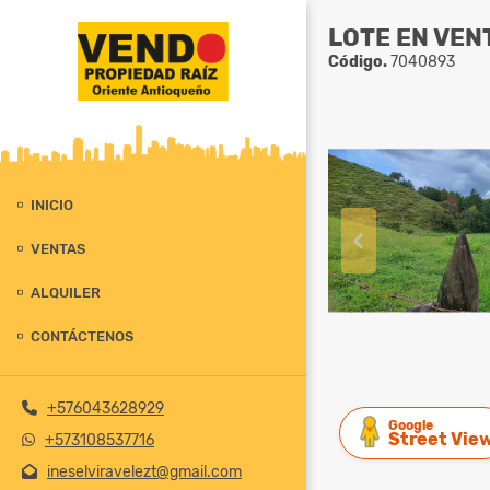
LOTE EN VENT
Código.
7040893
INICIO
VENTAS
ALQUILER
CONTÁCTENOS
+576043628929
Google
Street Vie
+573108537716
ineselviravelezt@gmail.com