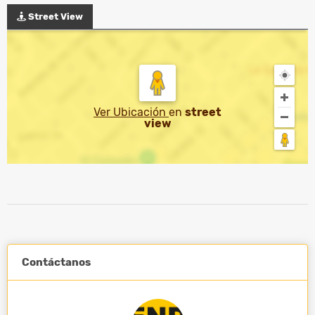
Street View
Ver Ubicación
en
street
view
Contáctanos