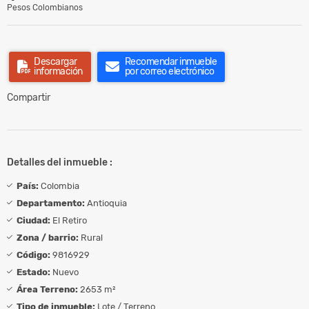
Pesos Colombianos
Descargar
Recomendar inmueble
información
por correo electrónico
Compartir
Detalles del inmueble :
País:
Colombia
Departamento:
Antioquia
Ciudad:
El Retiro
Zona / barrio:
Rural
Código:
9816929
Estado:
Nuevo
Área Terreno:
2653 m²
Tipo de inmueble:
Lote / Terreno