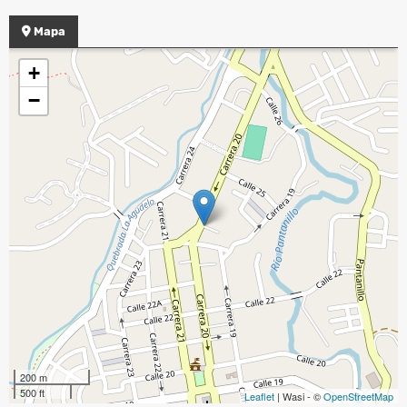
Mapa
+
−
200 m
500 ft
Leaflet
| Wasi - ©
OpenStreetMap