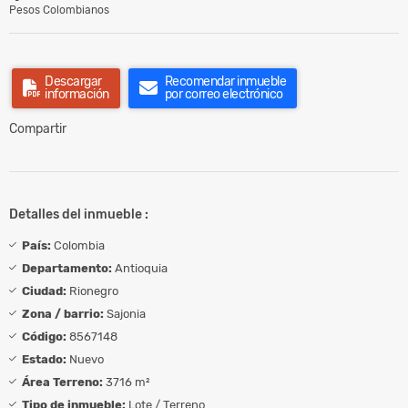
Pesos Colombianos
Descargar
Recomendar inmueble
información
por correo electrónico
Compartir
Detalles del inmueble :
País:
Colombia
Departamento:
Antioquia
Ciudad:
Rionegro
Zona / barrio:
Sajonia
Código:
8567148
Estado:
Nuevo
Área Terreno:
3716 m²
Tipo de inmueble:
Lote / Terreno