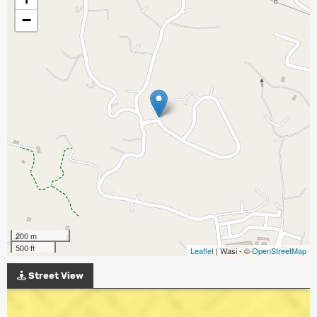
−
200 m
500 ft
Leaflet
| Wasi - ©
OpenStreetMap
Street View