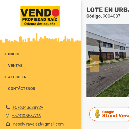
LOTE EN URB
Código.
9004087
INICIO
VENTAS
ALQUILER
CONTÁCTENOS
+576043628929
Google
Street Vie
+573108537716
ineselviravelezt@gmail.com