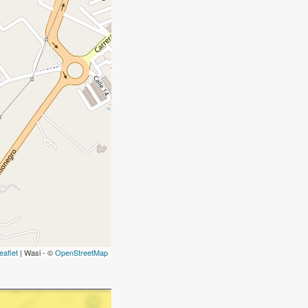
eaflet
| Wasi - ©
OpenStreetMap