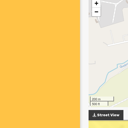
+
−
200 m
500 ft
Street View