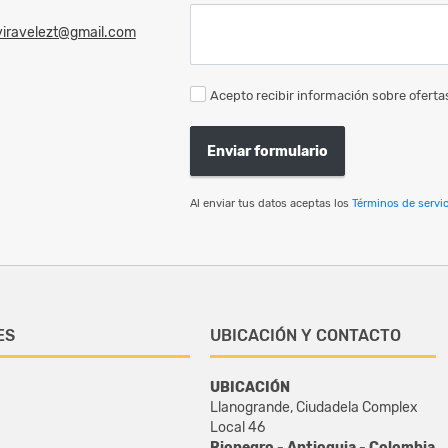
viravelezt@gmail.com
Acepto recibir información sobre ofertas
Enviar formulario
Al enviar tus datos aceptas los
Términos de servic
ES
UBICACIÓN Y CONTACTO
UBICACIÓN
Llanogrande, Ciudadela Complex
Local 46
Rionegro - Antioquia - Colombia