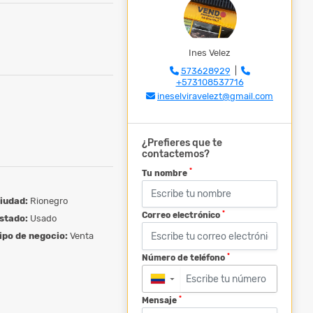
Ines Velez
573628929
|
+573108537716
ineselviravelezt@gmail.com
¿Prefieres que te
contactemos?
*
Tu nombre
iudad:
Rionegro
*
Correo electrónico
stado:
Usado
ipo de negocio:
Venta
*
Número de teléfono
▼
*
Mensaje