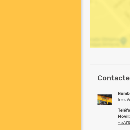
Contacte
Nomb
Ines V
Teléf
Móvil:
+5731