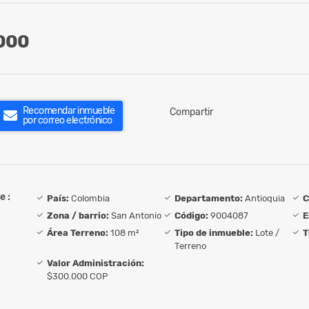
000
Recomendar inmueble
Compartir
por correo electrónico
e :
País:
Colombia
Departamento:
Antioquia
C
Zona / barrio:
San Antonio
Código:
9004087
E
Área Terreno:
108 m²
Tipo de inmueble:
Lote /
T
Terreno
Valor Administración:
$300.000 COP