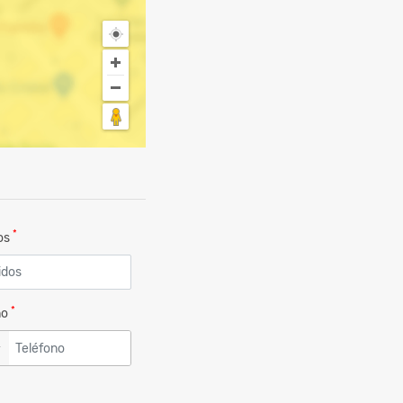
*
dos
*
no
▼