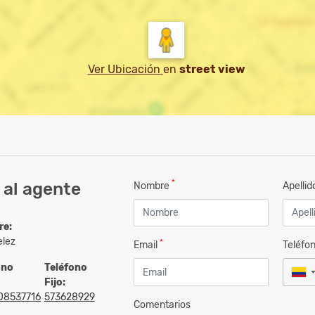
Ver Ubicación
en
street view
*
 al agente
Nombre
Apelli
re:
elez
*
Email
Teléfo
ono
Teléfono
Fijo:
08537716
573628929
Comentarios