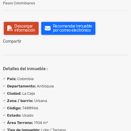
Pesos Colombianos
Descargar
Recomendar inmueble
información
por correo electrónico
Compartir
Detalles del inmueble :
País:
Colombia
Departamento:
Antioquia
Ciudad:
La Ceja
Zona / barrio:
Urbana
Código:
7488966
Estado:
Usado
Área Terreno:
1104 m²
Tipo de inmueble:
Lote / Terreno