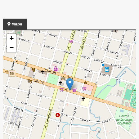
Mapa
+
−