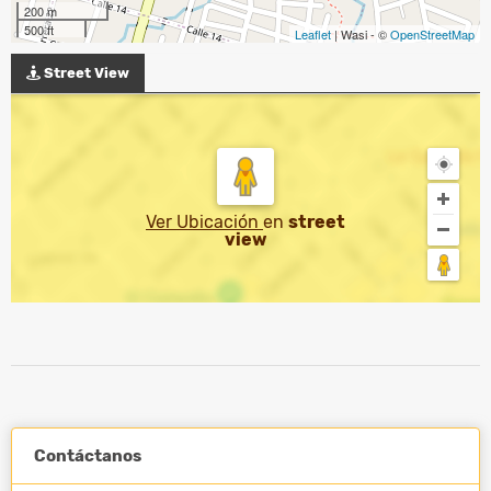
200 m
500 ft
Leaflet
| Wasi - ©
OpenStreetMap
Street View
Ver Ubicación
en
street
view
Contáctanos