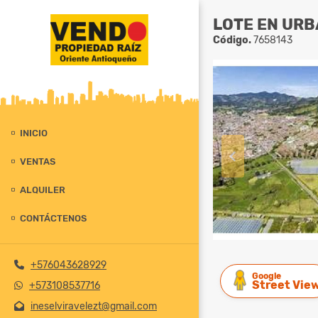
LOTE EN URB
Código.
7658143
INICIO
VENTAS
ALQUILER
CONTÁCTENOS
+576043628929
Google
Street Vie
+573108537716
ineselviravelezt@gmail.com