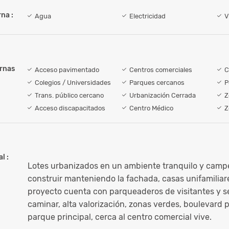
na :
Agua
Electricidad
V
ernas
Acceso pavimentado
Centros comerciales
C
Colegios / Universidades
Parques cercanos
P
Trans. público cercano
Urbanización Cerrada
Z
Acceso discapacitados
Centro Médico
Z
l :
Lotes urbanizados en un ambiente tranquilo y campe
construir manteniendo la fachada, casas unifamiliare
proyecto cuenta con parqueaderos de visitantes y 
caminar, alta valorización, zonas verdes, boulevard p
parque principal, cerca al centro comercial vive.