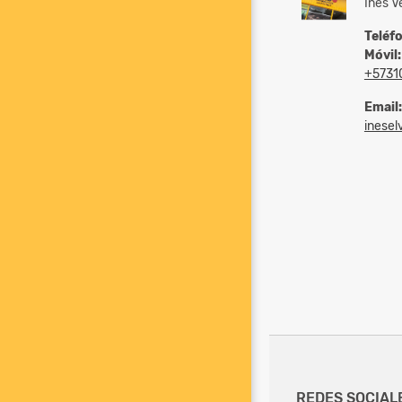
Ines V
Teléf
Móvil:
+5731
Email:
inesel
REDES SOCIAL