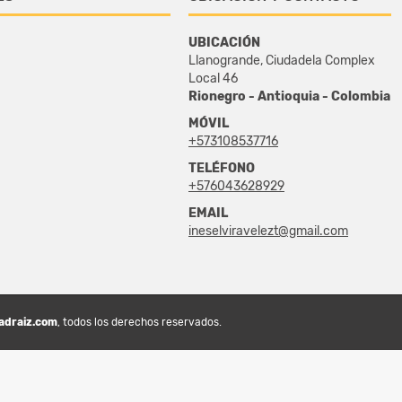
UBICACIÓN
Llanogrande, Ciudadela Complex
Local 46
Rionegro - Antioquia - Colombia
MÓVIL
+573108537716
TELÉFONO
+576043628929
EMAIL
ineselviravelezt@gmail.com
adraiz.com
, todos los derechos reservados.