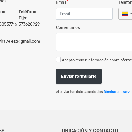
elez
*
Email
Teléfo
ono
Teléfono
Fijo:
08537716
573628929
Comentarios
viravelezt@gmail.com
Acepto recibir información sobre ofertas
Enviar formulario
Al enviar tus datos aceptas los
Términos de servic
ES
UBICACIÓN Y CONTACTO