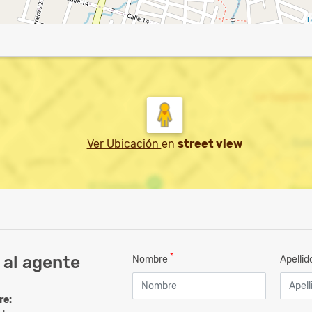
L
Ver Ubicación
en
street view
*
 al agente
Nombre
Apelli
re: