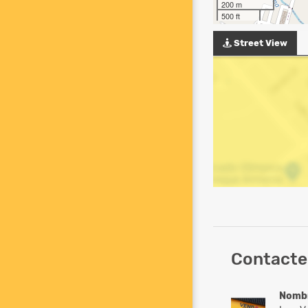
200 m
500 ft
Street View
Contacte
Nomb