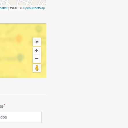
eaflet
| Wasi - ©
OpenStreetMap
*
dos