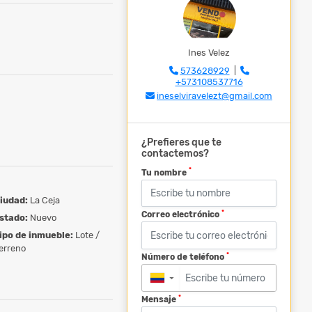
Ines Velez
573628929
|
+573108537716
ineselviravelezt@gmail.com
¿Prefieres que te
contactemos?
*
Tu nombre
iudad:
La Ceja
*
Correo electrónico
stado:
Nuevo
ipo de inmueble:
Lote /
erreno
*
Número de teléfono
▼
*
Mensaje