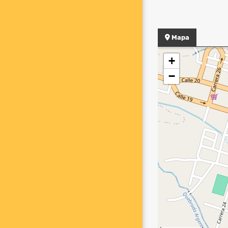
Mapa
+
−