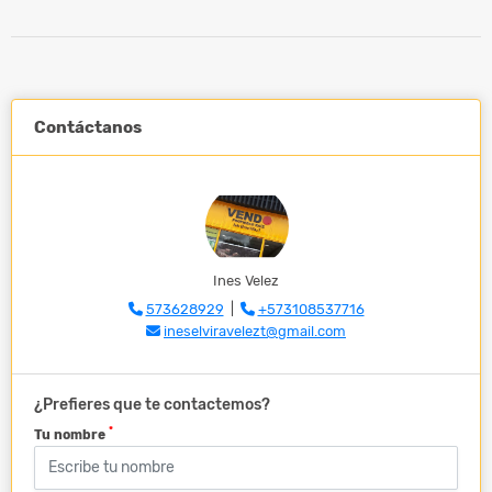
Contáctanos
Ines Velez
573628929
|
+573108537716
ineselviravelezt@gmail.com
¿Prefieres que te contactemos?
*
Tu nombre