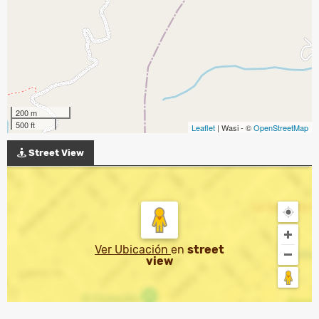
200 m
500 ft
Leaflet
| Wasi - ©
OpenStreetMap
Street View
Ver Ubicación
en
street
view