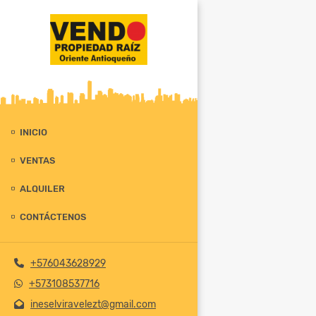
INICIO
VENTAS
ALQUILER
CONTÁCTENOS
+576043628929
+573108537716
ineselviravelezt@gmail.com