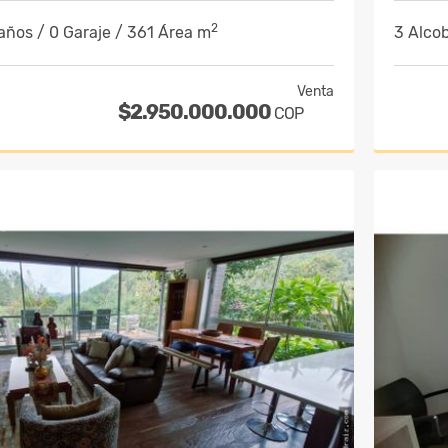
2
años / 0 Garaje / 361 Área m
3 Alcob
Venta
$2.950.000.000
COP