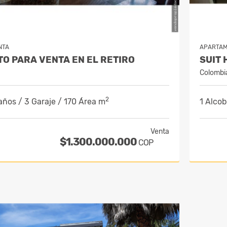
NTA
APARTA
O PARA VENTA EN EL RETIRO
Colombi
2
años / 3 Garaje / 170 Área m
1 Alcob
Venta
$1.300.000.000
COP